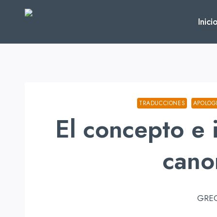
Skip
to
Inici
content
TRADUCCIONES
APOLOG
El concepto e 
cano
GRE