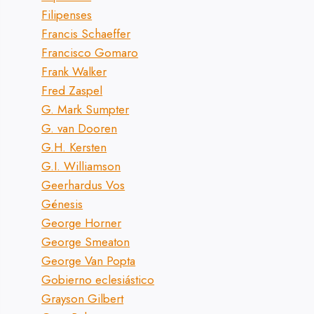
Filipenses
Francis Schaeffer
Francisco Gomaro
Frank Walker
Fred Zaspel
G. Mark Sumpter
G. van Dooren
G.H. Kersten
G.I. Williamson
Geerhardus Vos
Génesis
George Horner
George Smeaton
George Van Popta
Gobierno eclesiástico
Grayson Gilbert