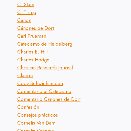
C. Stam
C. Trimp
Canon
Cánones de Dort
Carl Trueman
Catecismo de Heidelberg
Charles E. Hill
Charles Hodge
Christian Research Journal
Clarion
Cody Schwichtenberg
Comentario al Catecismo
Comentario Cánones de Dort
Confesión
Consejos prácticos
Cornelis Van Dam
Cornelis Venema