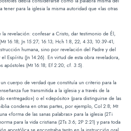
apóstoles debía considerarse como la palabra misma del
a tener para la iglesia la misma autoridad que «las otras
la revelación: confesar a Cristo, dar testimonio de Él,
 (Mt 16:18; Jn 15:27; 16:13; Hch 1:8, 22; 4:33; 10:39-41;
nstrucción humana, sino por revelación del Padre y del
el Espíritu (Jn 14:26). En virtud de esta obra reveladora,
s apóstoles (Mt 16:18; Ef 2:20; cf. 3:5).
un cuerpo de verdad que constituía un criterio para la
enseñanza fue transmitida a la iglesia y a través de la
ido «entregado») o el «depósito» (para distinguirse de las
iblia condena en otras partes, por ejemplo, Col 2:8; Mt
una «forma de las sanas palabras» para la iglesia (2Ti
rma para la vida cristiana (2Ts 3:6; 2P 2:21) y para toda
ción apostólica se encontraba tanto en la instrucción oral