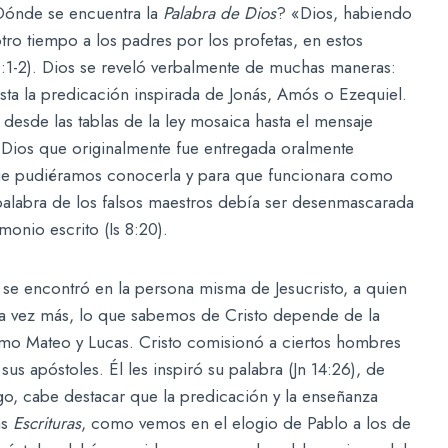
¿Dónde se encuentra la
Palabra de Dios
? «Dios, habiendo
o tiempo a los padres por los profetas, en estos
1:1-2). Dios se reveló verbalmente de muchas maneras:
ta la predicación inspirada de Jonás, Amós o Ezequiel.
desde las tablas de la ley mosaica hasta el mensaje
de Dios que originalmente fue entregada oralmente
que pudiéramos conocerla y para que funcionara como
 palabra de los falsos maestros debía ser desenmascarada
imonio escrito (Is 8:20).
 se encontró en la persona misma de Jesucristo, a quien
Una vez más, lo que sabemos de Cristo depende de la
omo Mateo y Lucas. Cristo comisionó a ciertos hombres
us apóstoles. Él les inspiró su palabra (Jn 14:26), de
o, cabe destacar que la predicación y la enseñanza
as
Escrituras
, como vemos en el elogio de Pablo a los de