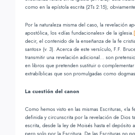
como en la epístola escrita (2Ts 2:15); obviament
Por la naturaleza misma del caso, la revelación ap
apostólica, los «días fundacionales» de la iglesia.
[
decir, el contenido de la enseñanza de la fe cri
santos» (v. 3). Acerca de este versículo, F.F. Bru
transmitir una revelación adicional… son pretensi
en libros que pretenden sustituir o complementar 
extrabíblicas que son promulgadas como dogmas p
La cuestión del canon
Como hemos visto en las mismas Escrituras, «la f
definida y circunscrita por la revelación de Dios 
escrita, desde la ley de Moisés hasta el depósito ap
pero solo por la Escritura. De las Escrituras no po