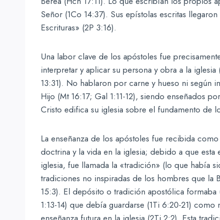
Berea (Hch 17:11). Lo que escribían los propios 
Señor (1Co 14:37). Sus epístolas escritas llegaron 
Escrituras» (2P 3:16).
Una labor clave de los apóstoles fue precisamente 
interpretar y aplicar su persona y obra a la iglesia
13:31). No hablaron por carne y hueso ni según i
Hijo (Mt 16:17; Gal 1:11-12), siendo enseñados por 
Cristo edifica su iglesia sobre el fundamento de lo
La enseñanza de los apóstoles fue recibida como 
doctrina y la vida en la iglesia; debido a que esta 
iglesia, fue llamada la «tradición» (lo que había s
tradiciones no inspiradas de los hombres que la B
15:3). El depósito o tradición apostólica formaba 
1:13-14) que debía guardarse (1Ti 6:20-21) como no
enseñanza futura en la iglesia (2Ti 2:2). Esta tradi