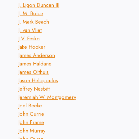
J. Ligon Duncan III
J. M. Boice
J. Mark Beach
J. van Vliet
J.V. Fesko
Jake Hooker
James Anderson
James Haldane
James Olthuis
Jason Helopoulos
Jeffrey Nesbitt
Jeremiah W. Montgomery
Joel Beeke
John Currie
John Frame
John Murray
John Owen