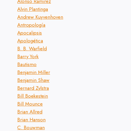
Alonso Ramirez
Alvin Plantinga
Andrew Kuyvenhoven
Antropología
Apocalipsis
Apologética
B. B. Warfield
Barry York
Bautismo
Benjamin Miller
Benjamin Shaw
Bernard Zylstra
Bill Boekestein
Bill Mounce
Brian Allred
Brian Hanson
C. Bouwman