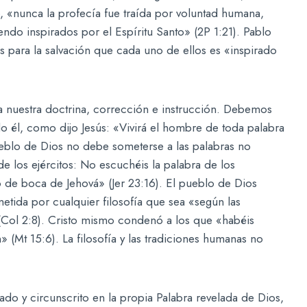
, «nunca la profecía fue traída por voluntad humana,
ndo inspirados por el Espíritu Santo» (2P 1:21). Pablo
s para la salvación que cada uno de ellos es «inspirado
ara nuestra doctrina, corrección e instrucción. Debemos
do él, como dijo Jesús: «Vivirá el hombre de toda palabra
ueblo de Dios no debe someterse a las palabras no
e los ejércitos: No escuchéis la palabra de los
 de boca de Jehová» (Jer 23:16). El pueblo de Dios
tida por cualquier filosofía que sea «según las
(Col 2:8). Cristo mismo condenó a los que «habéis
» (Mt 15:6). La filosofía y las tradiciones humanas no
izado y circunscrito en la propia Palabra revelada de Dios,