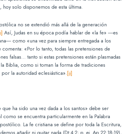
e, hoy solo disponemos de esta última.
ostólica no se extendió más allá de la generación
i]
Así, Judas en su época podía hablar de «la fe» ―es
stiana― como «una vez para siempre entregada a los
ce comenta: «Por lo tanto, todas las pretensiones de
ones falsas… tanto si estas pretensiones están plasmadas
la Biblia, como si toman la forma de tradiciones
or la autoridad eclesiástica».
[ii]
e que ha sido una vez dada a los santos» debe ser
tal como se encuentra particularmente en la Palabra
ostólico. La fe cristiana se define por toda la Escritura,
demos añadir ni quitar nada (Dt 4:2; p. ej. Ap 22:18-19),