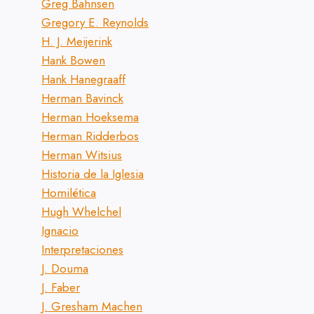
Greg Bahnsen
Gregory E. Reynolds
H. J. Meijerink
Hank Bowen
Hank Hanegraaff
Herman Bavinck
Herman Hoeksema
Herman Ridderbos
Herman Witsius
Historia de la Iglesia
Homilética
Hugh Whelchel
Ignacio
Interpretaciones
J. Douma
J. Faber
J. Gresham Machen