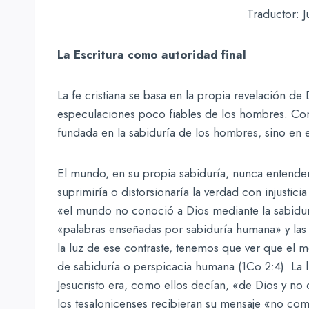
Traductor: J
La Escritura como autoridad final
La fe cristiana se basa en la propia revelación de
especulaciones poco fiables de los hombres. Como
fundada en la sabiduría de los hombres, sino en 
El mundo, en su propia sabiduría, nunca entenderí
suprimiría o distorsionaría la verdad con injustici
«el mundo no conoció a Dios mediante la sabidurí
«palabras enseñadas por sabiduría humana» y las q
la luz de ese contraste, tenemos que ver que el m
de sabiduría o perspicacia humana (1Co 2:4). La l
Jesucristo era, como ellos decían, «de Dios y no
los tesalonicenses recibieran su mensaje «no co