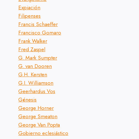
Expiación
Filipenses
Francis Schaeffer
Francisco Gomaro
Frank Walker
Fred Zaspel
G. Mark Sumpter
G. van Dooren
G.H. Kersten
G.I. Williamson
Geerhardus Vos
Génesis
George Horner
George Smeaton
George Van Popta
Gobierno eclesiástico