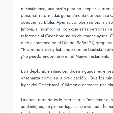
e. Finalmente, una razón para no aceptar la predi
personas reformadas generalmente conocen su C
conocen su Biblia. Apenas conocen su Biblia y son
Jehová, al mismo nivel con que estas personas vi
referencia al Catecismo no es de mucha ayuda. Cl
dice claramente en el Día del Señor 27, pregunta 7
“Reverendo, estoy hablando con un bautista: ¿dón
¡No puedo encontrarlo en el Nuevo Testamento!” (
Esta deplorable situación, dicen algunos, es el re
enseñanza como en la predicación. ¡Que los minis
lugar del Catecismo! ¡Y llámenlo entonces una cl
La conclusión de todo esto es que “mantener el ar
adelante) es, en primer lugar, una invención huma