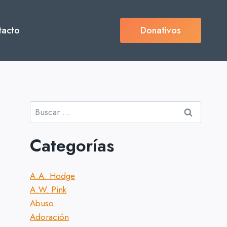
tacto
Donativos
Buscar:
Categorías
A.A. Hodge
A.W. Pink
Abuso
Adoración