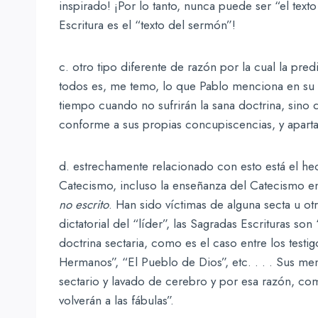
inspirado! ¡Por lo tanto, nunca puede ser “el tex
Escritura es el “texto del sermón”!
c. otro tipo diferente de razón por la cual la pr
todos es, me temo, lo que Pablo menciona en su c
tiempo cuando no sufrirán la sana doctrina, sin
conforme a sus propias concupiscencias, y apartará
d. estrechamente relacionado con esto está el h
Catecismo, incluso la enseñanza del Catecismo en
no escrito
. Han sido víctimas de alguna secta u o
dictatorial del “líder”, las Sagradas Escrituras s
doctrina sectaria, como es el caso entre los testigo
Hermanos”, “El Pueblo de Dios”, etc. . . . Sus me
sectario y lavado de cerebro y por esa razón, como 
volverán a las fábulas”.