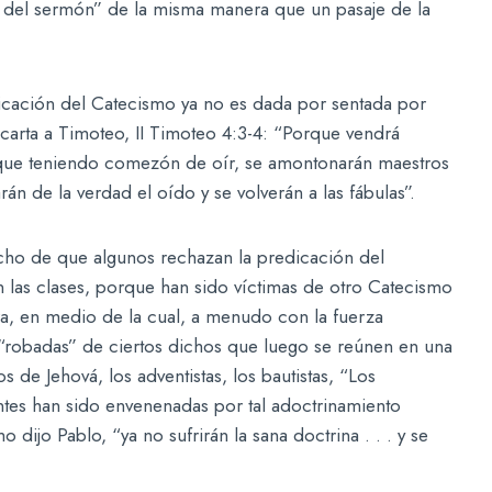
to del sermón” de la misma manera que un pasaje de la
edicación del Catecismo ya no es dada por sentada por
arta a Timoteo, II Timoteo 4:3-4: “Porque vendrá
o que teniendo comezón de oír, se amontonarán maestros
n de la verdad el oído y se volverán a las fábulas”.
echo de que algunos rechazan la predicación del
 las clases, porque han sido víctimas de otro Catecismo
tra, en medio de la cual, a menudo con la fuerza
on “robadas” de ciertos dichos que luego se reúnen en una
s de Jehová, los adventistas, los bautistas, “Los
ntes han sido envenenadas por tal adoctrinamiento
dijo Pablo, “ya no sufrirán la sana doctrina . . . y se