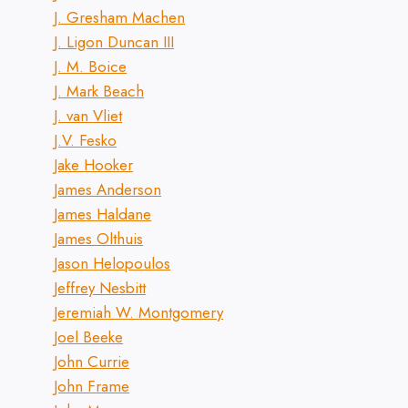
J. Gresham Machen
J. Ligon Duncan III
J. M. Boice
J. Mark Beach
J. van Vliet
J.V. Fesko
Jake Hooker
James Anderson
James Haldane
James Olthuis
Jason Helopoulos
Jeffrey Nesbitt
Jeremiah W. Montgomery
Joel Beeke
John Currie
John Frame