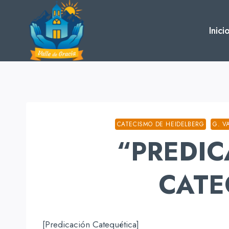
Skip
to
Inici
content
CATECISMO DE HEIDELBERG
G. V
“PREDIC
CATE
[Predicación Catequética]