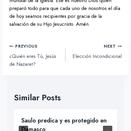
mundial de la iglesia. Ese es nuestro Dios quien
preparó todo para que cada uno de nosotros el día
de hoy seamos recipientes por gracia de la
salvación de su Hijo Jesucristo. Amén.
Navegación
PREVIOUS
NEXT
de
¿Quién eres Tú, Jesús
Elección Incondicional
entradas
de Nazaret?
Similar Posts
Saulo predica y es protegido en
Damasco