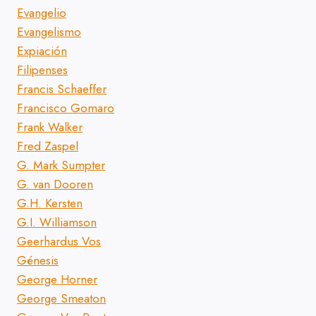
Evangelio
Evangelismo
Expiación
Filipenses
Francis Schaeffer
Francisco Gomaro
Frank Walker
Fred Zaspel
G. Mark Sumpter
G. van Dooren
G.H. Kersten
G.I. Williamson
Geerhardus Vos
Génesis
George Horner
George Smeaton