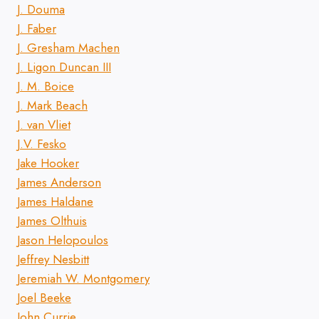
J. Douma
J. Faber
J. Gresham Machen
J. Ligon Duncan III
J. M. Boice
J. Mark Beach
J. van Vliet
J.V. Fesko
Jake Hooker
James Anderson
James Haldane
James Olthuis
Jason Helopoulos
Jeffrey Nesbitt
Jeremiah W. Montgomery
Joel Beeke
John Currie