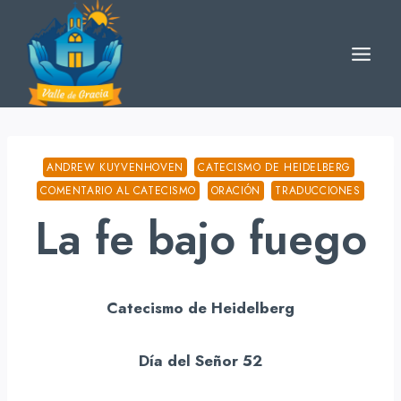
Skip
to
content
ANDREW KUYVENHOVEN
CATECISMO DE HEIDELBERG
COMENTARIO AL CATECISMO
ORACIÓN
TRADUCCIONES
La fe bajo fuego
Catecismo de Heidelberg
Día del Señor 52