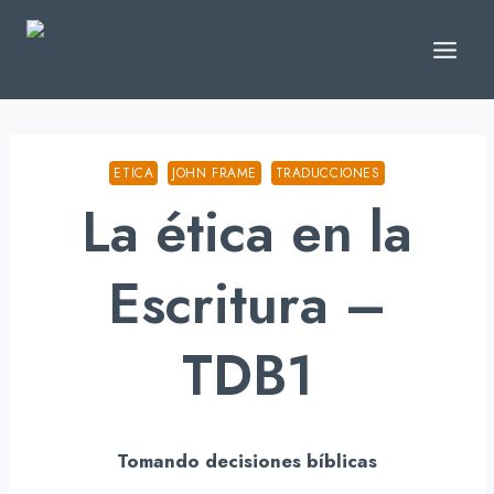
Skip
to
content
ETICA
JOHN FRAME
TRADUCCIONES
La ética en la
Escritura –
TDB1
Tomando decisiones bíblicas