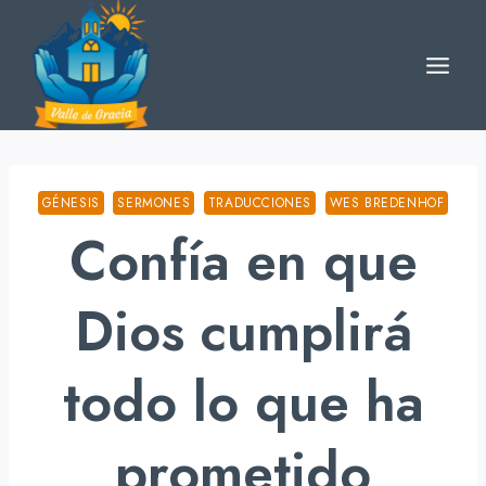
Skip
to
content
GÉNESIS
SERMONES
TRADUCCIONES
WES BREDENHOF
Confía en que
Dios cumplirá
todo lo que ha
prometido