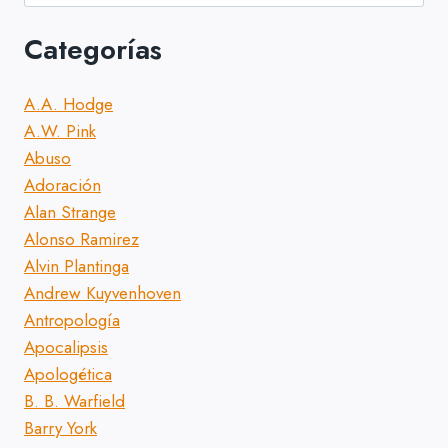
Categorías
A.A. Hodge
A.W. Pink
Abuso
Adoración
Alan Strange
Alonso Ramirez
Alvin Plantinga
Andrew Kuyvenhoven
Antropología
Apocalipsis
Apologética
B. B. Warfield
Barry York