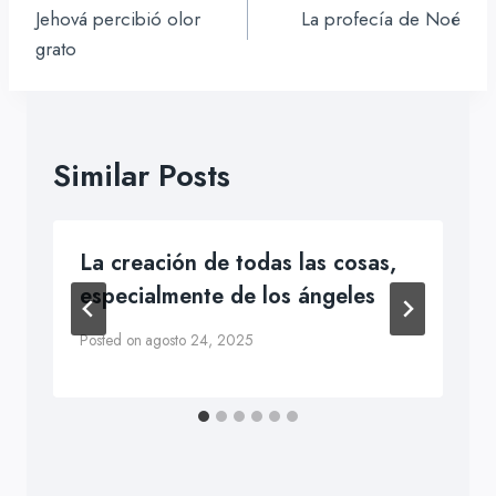
de
Jehová percibió olor
La profecía de Noé
entradas
grato
Similar Posts
La creación de todas las cosas,
especialmente de los ángeles
Posted on
agosto 24, 2025