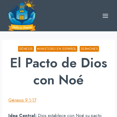
Skip
to
content
GÉNESIS
MINISTERIO EN ESPAÑOL
SERMONES
El Pacto de Dios
con Noé
Génesis 9:1-17
Idea Central:
Dios establece con Noé su pacto