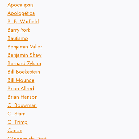
Apocalipsis
Apologética
B. B. Warfield
Barry York
Bautismo
Benjamin Miller
Benjamin Shaw
Bernard Zylstra
Bill Boekestein
Bill Mounce
Brian Allred
Brian Hanson
C. Bouwman
C. Stam
C. Trimp
Canon
Cánones de Dort