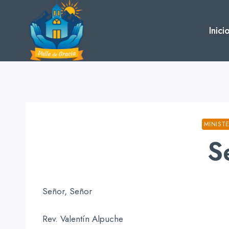
Skip
to
Inici
content
MINIST
S
Señor, Señor
Rev. Valentín Alpuche