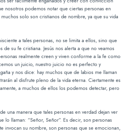
emos ser fácilmente engañados y creer con convicción
que nosotros podemos notar que ciertas personas en
 muchos solo son cristianos de nombre, ya que su vida
ciente a tales personas, no se limita a ellos, sino que
 de su fe cristiana. Jesús nos alerta a que no veamos
 personas realmente creen y viven conforme a la fe como
cemos un juicio, nuestro juicio no es perfecto y
ngaña y nos dice: hay muchos que de labios me llaman
rarán al disfrute pleno de la vida eterna. Ciertamente es
uevamente, a muchos de ellos los podemos detectar, pero
 de una manera que tales personas en verdad dejan ver
ue lo llaman: “Señor, Señor”. Es decir, son personas
nte invocan su nombre, son personas que se emocionan,