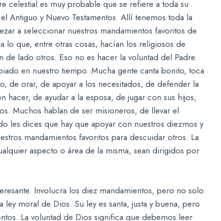
re celestial es muy probable que se refiere a toda su
n el Antiguo y Nuevo Testamentos. Allí tenemos toda la
pezar a seleccionar nuestros mandamientos favoritos de
ra lo que, entre otras cosas, hacían los religiosos de
n de lado otros. Eso no es hacer la voluntad del Padre
biado en nuestro tiempo. Mucha gente canta bonito, toca
io, de orar, de apoyar a los necesitados, de defender la
en hacer, de ayudar a la esposa, de jugar con sus hijos,
ios. Muchos hablan de ser misioneros, de llevar el
ando les dices que hay que apoyar con nuestros diezmos y
uestros mandamientos favoritos para descuidar otros. La
ualquier aspecto o área de la misma, sean dirigidos por
teresante. Involucra los diez mandamientos, pero no solo
ley moral de Dios. Su ley es santa, justa y buena, pero
ntos. La voluntad de Dios significa que debemos leer