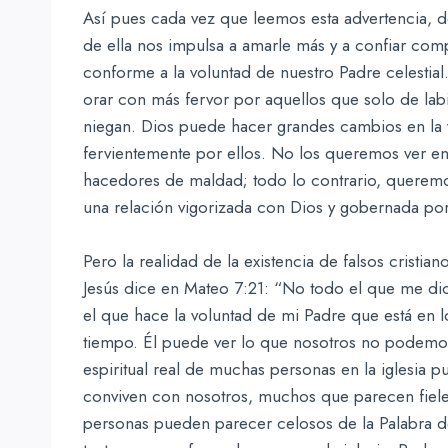
Así pues cada vez que leemos esta advertencia, 
de ella nos impulsa a amarle más y a confiar compl
conforme a la voluntad de nuestro Padre celestia
orar con más fervor por aquellos que solo de labio
niegan. Dios puede hacer grandes cambios en la 
fervientemente por ellos. No los queremos ver en
hacedores de maldad; todo lo contrario, querem
una relación vigorizada con Dios y gobernada por 
Pero la realidad de la existencia de falsos cristi
Jesús dice en Mateo 7:21: “No todo el que me dice
el que hace la voluntad de mi Padre que está en l
tiempo. Él puede ver lo que nosotros no podemos.
espiritual real de muchas personas en la iglesi
conviven con nosotros, muchos que parecen fieles 
personas pueden parecer celosos de la Palabra de 