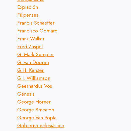
Expiación
Filipenses
Francis Schaeffer
Francisco Gomaro
Frank Walker
Fred Zaspel
G. Mark Sumpter
G. van Dooren
G.H. Kersten
G.I. Williamson
Geerhardus Vos
Génesis
George Horner
George Smeaton
George Van Popta
Gobierno eclesiástico