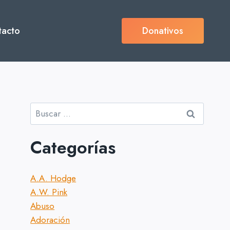
tacto
Donativos
Buscar:
Categorías
A.A. Hodge
A.W. Pink
Abuso
Adoración