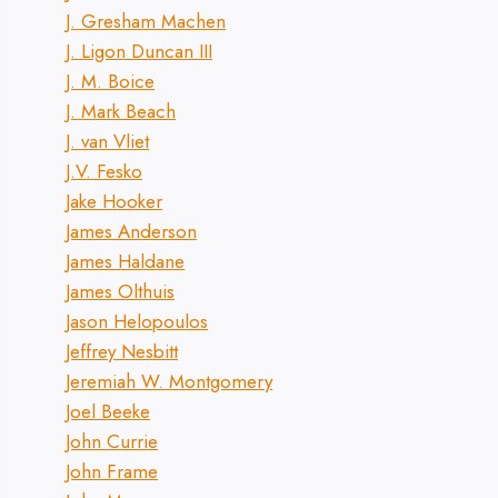
J. Gresham Machen
J. Ligon Duncan III
J. M. Boice
J. Mark Beach
J. van Vliet
J.V. Fesko
Jake Hooker
James Anderson
James Haldane
James Olthuis
Jason Helopoulos
Jeffrey Nesbitt
Jeremiah W. Montgomery
Joel Beeke
John Currie
John Frame