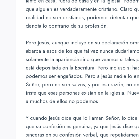
tanto en casa, fuera de casa y en la iglesia. Pod
que alguien es verdaderamente cristiano. Claro 
realidad no son cristianos, podemos detectar que
denota lo contrario de su profesión.
Pero Jesús, aunque incluye en su declaración omnis
abarca a esos de los que tal vez nunca dudaríamos
solamente la apariencia sino que veamos si tales
está depositada en la Escritura. Pero incluso si ha
podemos ser engañados. Pero a Jesús nadie lo e
Señor, pero no son salvos, y por esa razón, no ent
triste que esas personas existan en la iglesia. N
a muchos de ellos no podemos.
Y cuando Jesús dice que lo llaman Señor, lo dice
que su confesión es genuina, ya que Jesús dice q
sinceras en su confesión verbal, que repetidame