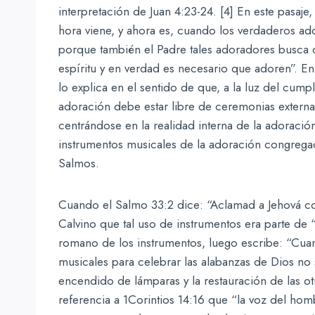
interpretación de Juan 4:23-24. [4] En este pasaje
hora viene, y ahora es, cuando los verdaderos ado
porque también el Padre tales adoradores busca qu
espíritu y en verdad es necesario que adoren”. E
lo explica en el sentido de que, a la luz del cumpl
adoración debe estar libre de ceremonias externas y
centrándose en la realidad interna de la adoración
instrumentos musicales de la adoración congregac
Salmos.
Cuando el Salmo 33:2 dice: “Aclamad a Jehová co
Calvino que tal uso de instrumentos era parte de “l
romano de los instrumentos, luego escribe: “Cuan
musicales para celebrar las alabanzas de Dios no
encendido de lámparas y la restauración de las o
referencia a 1Corintios 14:16 que “la voz del ho