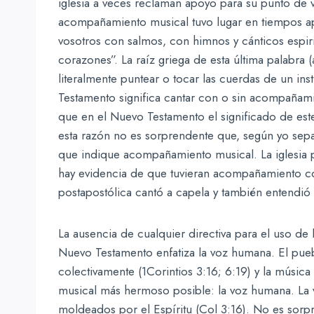
iglesia a veces reclaman apoyo para su punto de v
acompañamiento musical tuvo lugar en tiempos apo
vosotros con salmos, con himnos y cánticos espiri
corazones”. La raíz griega de esta última palabra (
literalmente puntear o tocar las cuerdas de un ins
Testamento significa cantar con o sin acompañam
que en el Nuevo Testamento el significado de est
esta razón no es sorprendente que, según yo sepa,
que indique acompañamiento musical. La iglesia pr
hay evidencia de que tuvieran acompañamiento con
postapostólica cantó a capela y también entendió 
La ausencia de cualquier directiva para el uso de 
Nuevo Testamento enfatiza la voz humana. El pue
colectivamente (1Corintios 3:16; 6:19) y la música 
musical más hermoso posible: la voz humana. La v
moldeados por el Espíritu (Col 3:16). No es sorpren