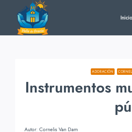
Skip
to
Inici
content
ADORACIÓN
CORNEL
Instrumentos mu
pú
Autor: Cornelis Van Dam