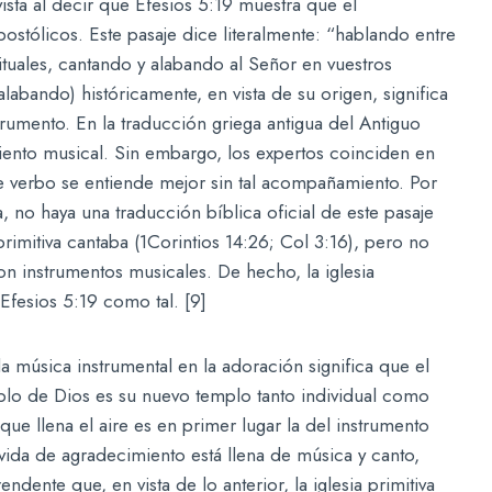
ista al decir que Efesios 5:19 muestra que el
stólicos. Este pasaje dice literalmente: “hablando entre
tuales, cantando y alabando al Señor en vuestros
alabando) históricamente, en vista de su origen, significa
trumento. En la traducción griega antigua del Antiguo
iento musical. Sin embargo, los expertos coinciden en
e verbo se entiende mejor sin tal acompañamiento. Por
 no haya una traducción bíblica oficial de este pasaje
imitiva cantaba (1Corintios 14:26; Col 3:16), pero no
 instrumentos musicales. De hecho, la iglesia
Efesios 5:19 como tal. [9]
la música instrumental en la adoración significa que el
blo de Dios es su nuevo templo tanto individual como
que llena el aire es en primer lugar la del instrumento
ida de agradecimiento está llena de música y canto,
dente que, en vista de lo anterior, la iglesia primitiva