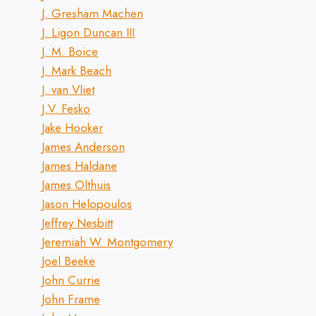
J. Gresham Machen
J. Ligon Duncan III
J. M. Boice
J. Mark Beach
J. van Vliet
J.V. Fesko
Jake Hooker
James Anderson
James Haldane
James Olthuis
Jason Helopoulos
Jeffrey Nesbitt
Jeremiah W. Montgomery
Joel Beeke
John Currie
John Frame