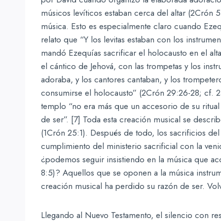
músicos levíticos estaban cerca del altar (2Crón 5:
música. Esto es especialmente claro cuando Ezequ
relato que “Y los levitas estaban con los instrum
mandó Ezequías sacrificar el holocausto en el a
el cántico de Jehová, con las trompetas y los inst
adoraba, y los cantores cantaban, y los trompeter
consumirse el holocausto” (2Crón 29:26-28; cf. 2
templo “no era más que un accesorio de su ritual d
de ser”. [7] Toda esta creación musical se descr
(1Crón 25:1). Después de todo, los sacrificios de
cumplimiento del ministerio sacrificial con la veni
¿podemos seguir insistiendo en la música que a
8:5)? Aquellos que se oponen a la música instr
creación musical ha perdido su razón de ser. Vol
Llegando al Nuevo Testamento, el silencio con res