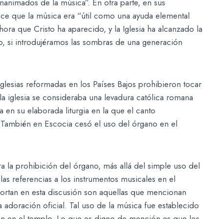
nanimados de la música”. En otra parte, en sus
ce que la música era “útil como una ayuda elemental
ora que Cristo ha aparecido, y la Iglesia ha alcanzado la
lio, si introdujéramos las sombras de una generación
iglesias reformadas en los Países Bajos prohibieron tocar
la iglesia se consideraba una levadura católica romana
 en su elaborada liturgia en la que el canto
 También en Escocia cesó el uso del órgano en el
ra la prohibición del órgano, más allá del simple uso del
 las referencias a los instrumentos musicales en el
portan en esta discusión son aquellas que mencionan
adoración oficial. Tal uso de la música fue establecido
n en el templo. Lo que es digno de mención es que los