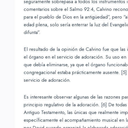
seguramente sobrepasa a todos los instrumentos i
comentarios sobre el Salmo 92:4, Calvino recono
para el pueblo de Dios en la antigüedad”, pero “ah
edad plena, solo sería enterrar la luz del Evange
difunta”.
El resultado de la opinión de Calvino fue que las 
el órgano en el servicio de adoración. Su uso en 
que debía eliminarse, ya que el órgano funcionaba
congregacional estaba prácticamente ausente. [5]
servicio de adoración.
Es interesante observar algunas de las razones pa
principio regulativo de la adoración. [6] De todas
Antiguo Testamento, las únicas que realmente im
específicamente el acompañamiento musical en la 
por David cuando organizó la elaborada adoració