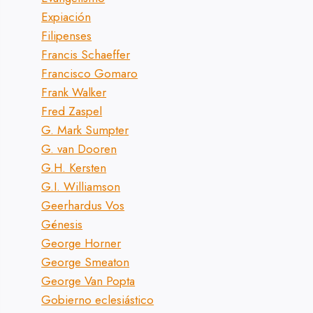
Expiación
Filipenses
Francis Schaeffer
Francisco Gomaro
Frank Walker
Fred Zaspel
G. Mark Sumpter
G. van Dooren
G.H. Kersten
G.I. Williamson
Geerhardus Vos
Génesis
George Horner
George Smeaton
George Van Popta
Gobierno eclesiástico