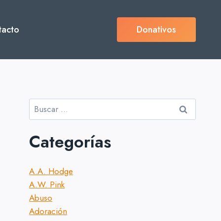
tacto
Donativos
Buscar:
Categorías
A.A. Hodge
A.W. Pink
Abuso
Adoración