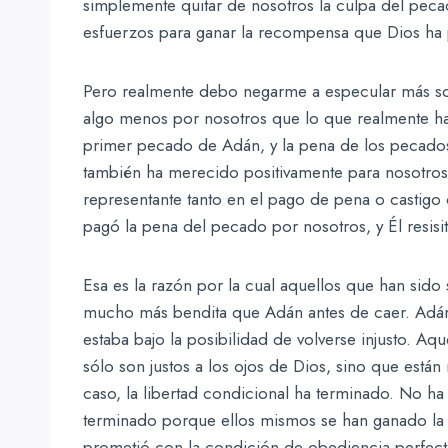
simplemente quitar de nosotros la culpa del pec
esfuerzos para ganar la recompensa que Dios ha 
Pero realmente debo negarme a especular más sob
algo menos por nosotros que lo que realmente ha
primer pecado de Adán, y la pena de los pecado
también ha merecido positivamente para nosotros l
representante tanto en el pago de pena o castigo
pagó la pena del pecado por nosotros, y Él resisi
Esa es la razón por la cual aquellos que han sido
mucho más bendita que Adán antes de caer. Adán a
estaba bajo la posibilidad de volverse injusto. Aq
sólo son justos a los ojos de Dios, sino que están m
caso, la libertad condicional ha terminado. No h
terminado porque ellos mismos se han ganado la
prometió con la condición de obediencia perfecta