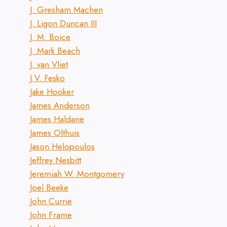
J. Gresham Machen
J. Ligon Duncan III
J. M. Boice
J. Mark Beach
J. van Vliet
J.V. Fesko
Jake Hooker
James Anderson
James Haldane
James Olthuis
Jason Helopoulos
Jeffrey Nesbitt
Jeremiah W. Montgomery
Joel Beeke
John Currie
John Frame