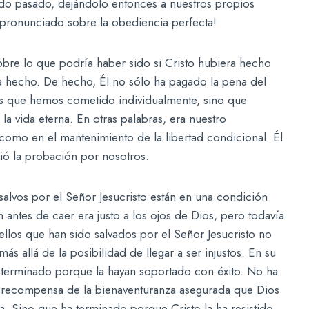
ado pasado, dejándolo entonces a nuestros propios
pronunciado sobre la obediencia perfecta!
re lo que podría haber sido si Cristo hubiera hecho
 hecho. De hecho, Él no sólo ha pagado la pena del
s que hemos cometido individualmente, sino que
a vida eterna. En otras palabras, era nuestro
 como en el mantenimiento de la libertad condicional. Él
tió la probación por nosotros.
 salvos por el Señor Jesucristo están en una condición
ntes de caer era justo a los ojos de Dios, pero todavía
uellos que han sido salvados por el Señor Jesucristo no
ás allá de la posibilidad de llegar a ser injustos. En su
a terminado porque la hayan soportado con éxito. No ha
 recompensa de la bienaventuranza asegurada que Dios
. Sino que ha terminado porque Cristo la ha resistido