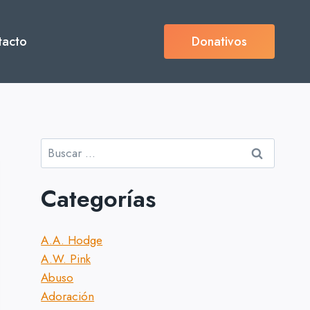
tacto
Donativos
Buscar:
Categorías
A.A. Hodge
A.W. Pink
Abuso
Adoración