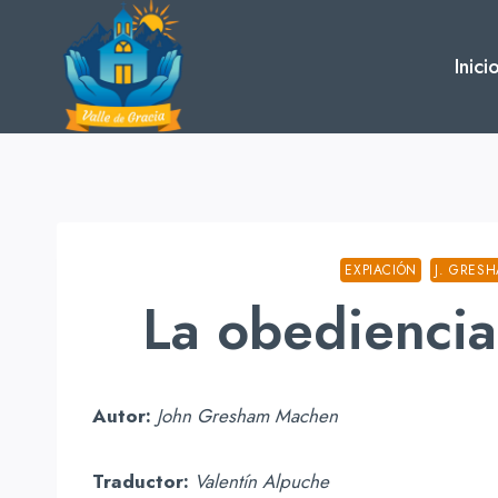
Skip
to
Inici
content
EXPIACIÓN
J. GRES
La obediencia
Autor:
John Gresham Machen
Traductor:
Valentín Alpuche