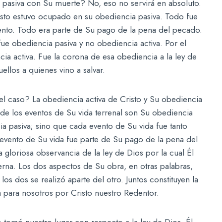
 pasiva con Su muerte? No, eso no servirá en absoluto.
isto estuvo ocupado en su obediencia pasiva. Todo fue
iento. Todo era parte de Su pago de la pena del pecado.
e obediencia pasiva y no obediencia activa. Por el
ia activa. Fue la corona de esa obediencia a la ley de
ellos a quienes vino a salvar.
el caso? La obediencia activa de Cristo y Su obediencia
 de los eventos de Su vida terrenal son Su obediencia
ia pasiva; sino que cada evento de Su vida fue tanto
evento de Su vida fue parte de Su pago de la pena del
 gloriosa observancia de la ley de Dios por la cual Él
rna. Los dos aspectos de Su obra, en otras palabras,
os dos se realizó aparte del otro. Juntos constituyen la
a para nosotros por Cristo nuestro Redentor.
tomó nuestro lugar con respecto a la ley de Dios. Él