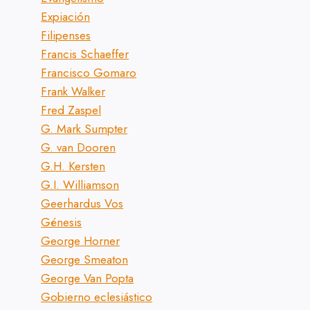
Expiación
Filipenses
Francis Schaeffer
Francisco Gomaro
Frank Walker
Fred Zaspel
G. Mark Sumpter
G. van Dooren
G.H. Kersten
G.I. Williamson
Geerhardus Vos
Génesis
George Horner
George Smeaton
George Van Popta
Gobierno eclesiástico