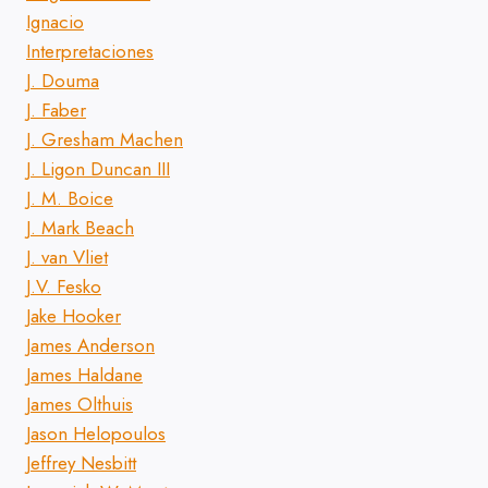
Ignacio
Interpretaciones
J. Douma
J. Faber
J. Gresham Machen
J. Ligon Duncan III
J. M. Boice
J. Mark Beach
J. van Vliet
J.V. Fesko
Jake Hooker
James Anderson
James Haldane
James Olthuis
Jason Helopoulos
Jeffrey Nesbitt