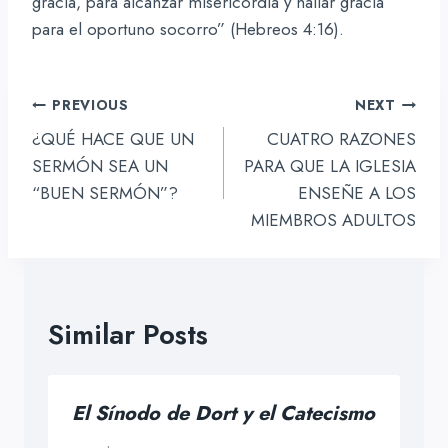
gracia, para alcanzar misericordia y hallar gracia
para el oportuno socorro” (Hebreos 4:16).
Navegación
PREVIOUS
NEXT
de
¿QUÉ HACE QUE UN
CUATRO RAZONES
entradas
SERMÓN SEA UN
PARA QUE LA IGLESIA
“BUEN SERMÓN”?
ENSEÑE A LOS
MIEMBROS ADULTOS
Similar Posts
El Sínodo de Dort y el Catecismo