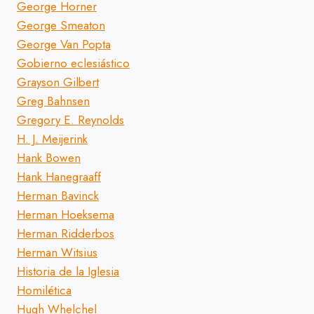
George Horner
George Smeaton
George Van Popta
Gobierno eclesiástico
Grayson Gilbert
Greg Bahnsen
Gregory E. Reynolds
H. J. Meijerink
Hank Bowen
Hank Hanegraaff
Herman Bavinck
Herman Hoeksema
Herman Ridderbos
Herman Witsius
Historia de la Iglesia
Homilética
Hugh Whelchel