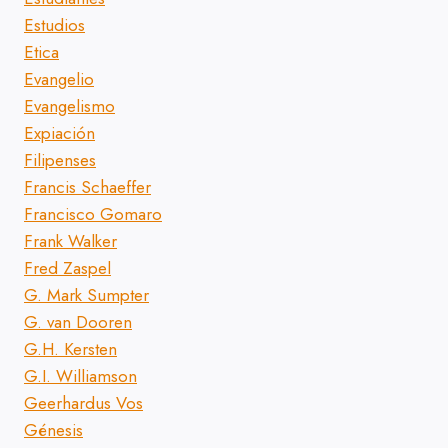
Estudios
Etica
Evangelio
Evangelismo
Expiación
Filipenses
Francis Schaeffer
Francisco Gomaro
Frank Walker
Fred Zaspel
G. Mark Sumpter
G. van Dooren
G.H. Kersten
G.I. Williamson
Geerhardus Vos
Génesis