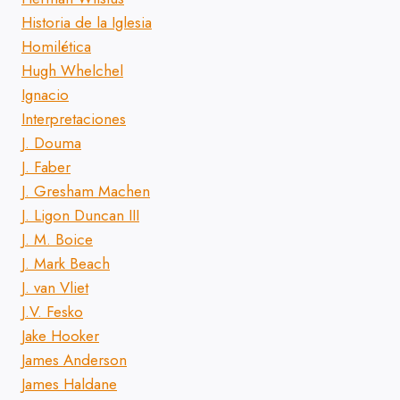
Historia de la Iglesia
Homilética
Hugh Whelchel
Ignacio
Interpretaciones
J. Douma
J. Faber
J. Gresham Machen
J. Ligon Duncan III
J. M. Boice
J. Mark Beach
J. van Vliet
J.V. Fesko
Jake Hooker
James Anderson
James Haldane