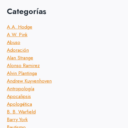
Categorías
A.A. Hodge
A.W. Pink
Abuso
Adoración
Alan Strange
Alonso Ramirez
Alvin Plantinga
Andrew Kuyvenhoven
Antropología
Apocalipsis
Apologética
B. B. Warfield
Barry York
Bautismo