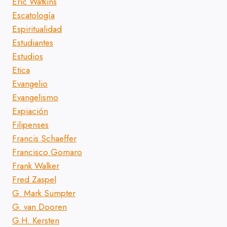
Eric Watkins
Escatología
Espiritualidad
Estudiantes
Estudios
Etica
Evangelio
Evangelismo
Expiación
Filipenses
Francis Schaeffer
Francisco Gomaro
Frank Walker
Fred Zaspel
G. Mark Sumpter
G. van Dooren
G.H. Kersten