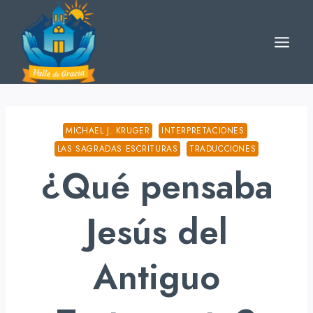
Skip
to
content
MICHAEL J. KRUGER
INTERPRETACIONES
LAS SAGRADAS ESCRITURAS
TRADUCCIONES
¿Qué pensaba
Jesús del
Antiguo