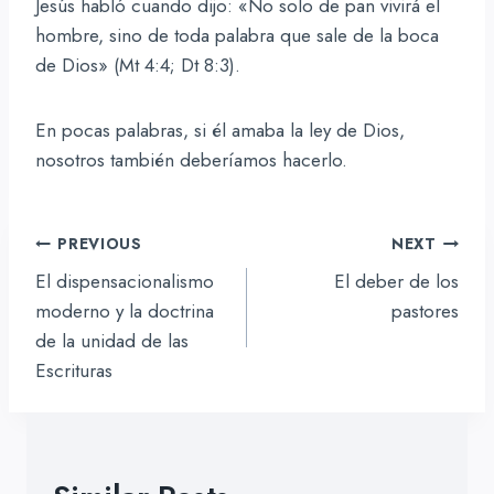
Jesús habló cuando dijo: «No solo de pan vivirá el
hombre, sino de toda palabra que sale de la boca
de Dios» (Mt 4:4; Dt 8:3).
En pocas palabras, si él amaba la ley de Dios,
nosotros también deberíamos hacerlo.
Navegación
PREVIOUS
NEXT
de
El dispensacionalismo
El deber de los
entradas
moderno y la doctrina
pastores
de la unidad de las
Escrituras