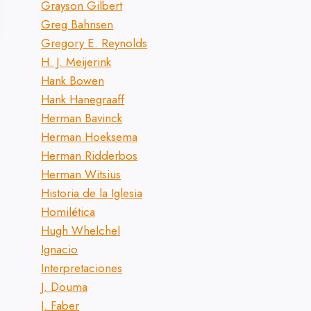
Grayson Gilbert
Greg Bahnsen
Gregory E. Reynolds
H. J. Meijerink
Hank Bowen
Hank Hanegraaff
Herman Bavinck
Herman Hoeksema
La maternidad es
CALVINO S
Herman Ridderbos
un fuego que
LA ORACIÓ
Herman Witsius
purifica
Historia de la Iglesia
Posted on
enero 3, 
Homilética
Posted on
Hugh Whelchel
diciembre 20, 2025
Ignacio
Interpretaciones
J. Douma
J. Faber