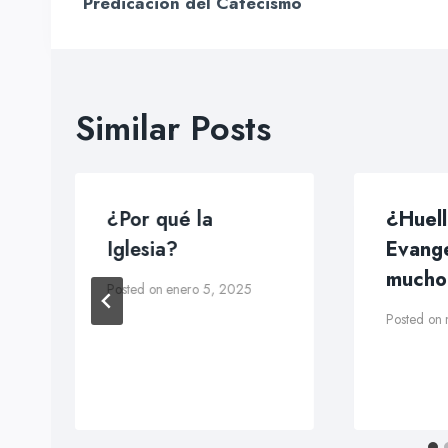
de
Predicación del Catecismo
entradas
Similar Posts
¿Por qué la
¿Huell
Iglesia?
Evange
mucho
3
Posted on
enero 5, 2025
Posted on