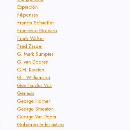
Expiación
Filipenses
Francis Schaeffer
Francisco Gomaro
Frank Walker
Fred Zaspel
G. Mark Sumpter
G. van Dooren
G.H. Kersten
G.I. Williamson
Geerhardus Vos
Génesis
George Horner
George Smeaton
George Van Popta
Gobierno eclesiástico