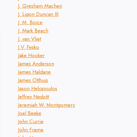
J. Gresham Machen
J. Ligon Duncan III
J. M. Boice
J. Mark Beach
J. van Vliet
J.V. Fesko
Jake Hooker
James Anderson
James Haldane
James Olthuis
Jason Helopoulos
Jeffrey Nesbitt
Jeremiah W. Montgomery
Joel Beeke
John Currie
John Frame