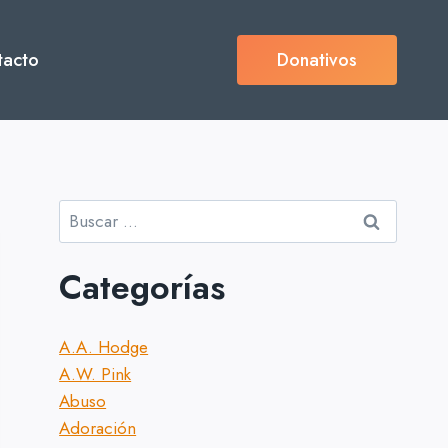
tacto
Donativos
Buscar:
Categorías
A.A. Hodge
A.W. Pink
Abuso
Adoración