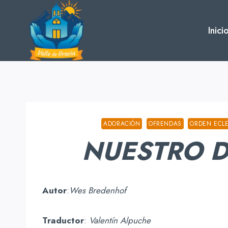
Skip
to
Inici
content
ADORACIÓN
OFRENDAS
ORDEN ECLE
NUESTRO D
Autor
:
Wes Bredenhof
Traductor
:
Valentín Alpuche