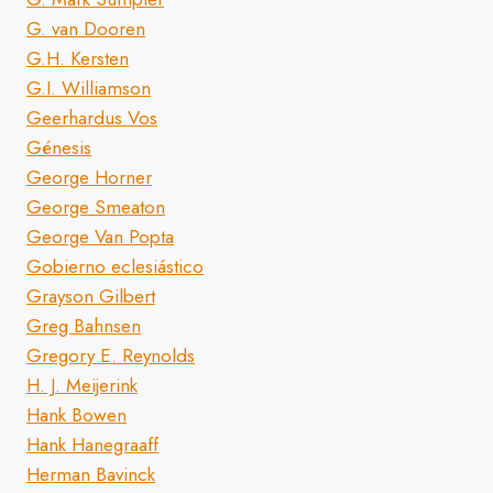
G. van Dooren
G.H. Kersten
G.I. Williamson
Geerhardus Vos
Génesis
George Horner
George Smeaton
George Van Popta
Gobierno eclesiástico
Grayson Gilbert
Greg Bahnsen
Gregory E. Reynolds
H. J. Meijerink
Hank Bowen
Hank Hanegraaff
Herman Bavinck