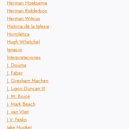
Herman Hoeksema
Herman Ridderbos
Herman Witsius
Historia de la Iglesia
Homilética
Hugh Whelchel
Ignacio
Interpretaciones
J. Douma
J. Faber
J. Gresham Machen
J. Ligon Duncan III
J. M. Boice
J. Mark Beach
J. van Vliet
J.V. Fesko
Jake Hooker