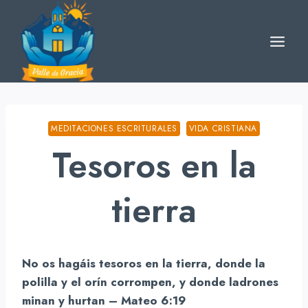
Skip
to
content
MEDITACIONES ESCRITURALES
VIDA CRISTIANA
Tesoros en la
tierra
No os hagáis tesoros en la tierra, donde la
polilla y el orín corrompen, y donde ladrones
minan y hurtan – Mateo 6:19