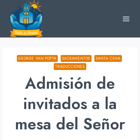
Skip
to
content
GEORGE VAN POPTA
SACRAMENTOS
SANTA CENA
TRADUCCIONES
Admisión de
invitados a la
mesa del Señor