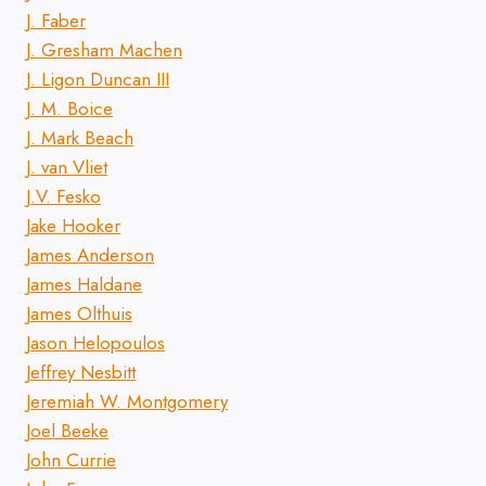
J. Faber
J. Gresham Machen
J. Ligon Duncan III
J. M. Boice
J. Mark Beach
J. van Vliet
J.V. Fesko
Jake Hooker
James Anderson
James Haldane
James Olthuis
Jason Helopoulos
Jeffrey Nesbitt
Jeremiah W. Montgomery
Joel Beeke
John Currie