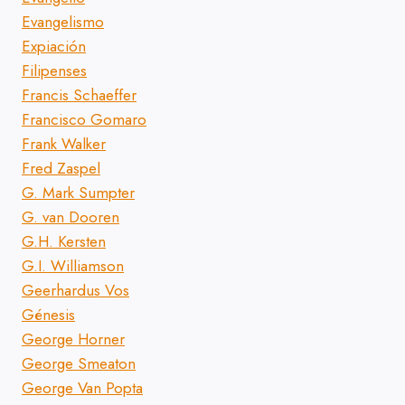
Evangelismo
Expiación
Filipenses
Francis Schaeffer
Francisco Gomaro
Frank Walker
Fred Zaspel
G. Mark Sumpter
G. van Dooren
G.H. Kersten
G.I. Williamson
Geerhardus Vos
Génesis
George Horner
George Smeaton
George Van Popta