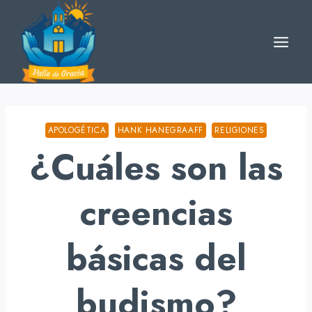
Skip
to
content
APOLOGÉTICA
HANK HANEGRAAFF
RELIGIONES
¿Cuáles son las
creencias
básicas del
budismo?