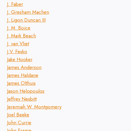
J. Faber
J. Gresham Machen
J. Ligon Duncan III
J. M. Boice
J. Mark Beach
J. van Vliet
J.V. Fesko
Jake Hooker
James Anderson
James Haldane
James Olthuis
Jason Helopoulos
Jeffrey Nesbitt
Jeremiah W. Montgomery
Joel Beeke
John Currie
John Frame