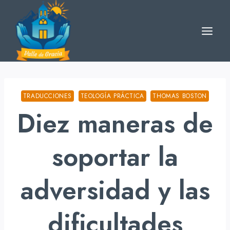
Skip
to
content
TRADUCCIONES
TEOLOGÍA PRÁCTICA
THOMAS BOSTON
Diez maneras de
soportar la
adversidad y las
dificultades