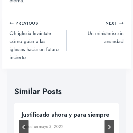
eterna.
Navegación
PREVIOUS
NEXT
de
Oh iglesia levántate:
Un ministerio sin
entradas
cómo guiar a las
ansiedad
iglesias hacia un futuro
incierto
Similar Posts
Justificado ahora y para siempre
Posted on
mayo 3, 2022