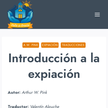
Skip
to
content
A.W. PINK
EXPIACIÓN
TRADUCCIONES
Introducción a la
expiación
Autor:
Arthur W. Pink
Traductor:
Valentín Alpuche