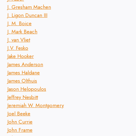
J. Gresham Machen
J. Ligon Duncan III
J. M. Boice
J. Mark Beach
J. van Vliet
J.V. Fesko
Jake Hooker
James Anderson
James Haldane
James Olthuis
Jason Helopoulos
Jeffrey Nesbitt
Jeremiah W. Montgomery
Joel Beeke
John Currie
John Frame