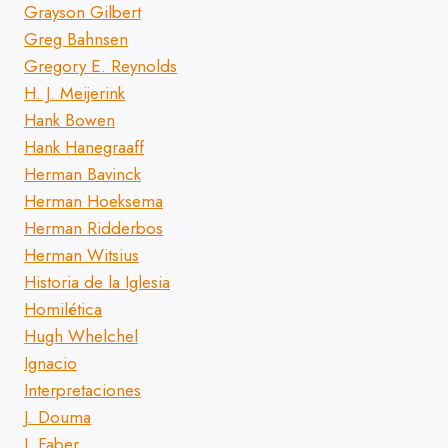
Grayson Gilbert
Greg Bahnsen
Gregory E. Reynolds
H. J. Meijerink
Hank Bowen
Hank Hanegraaff
Herman Bavinck
Herman Hoeksema
Herman Ridderbos
Herman Witsius
Historia de la Iglesia
Homilética
Hugh Whelchel
Ignacio
Interpretaciones
J. Douma
J. Faber