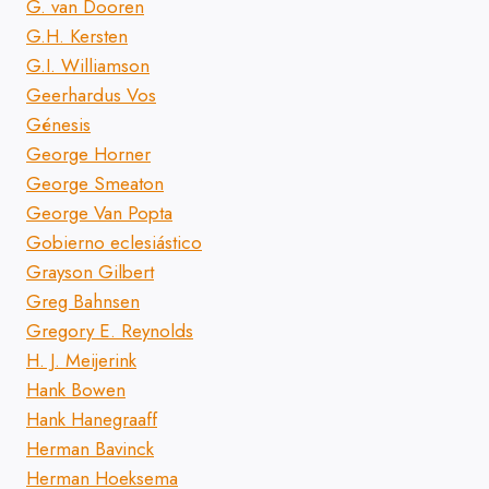
G. van Dooren
G.H. Kersten
G.I. Williamson
Geerhardus Vos
Génesis
George Horner
George Smeaton
George Van Popta
Gobierno eclesiástico
Grayson Gilbert
Greg Bahnsen
Gregory E. Reynolds
H. J. Meijerink
Hank Bowen
Hank Hanegraaff
Herman Bavinck
Herman Hoeksema