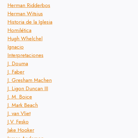
Herman Ridderbos
Herman Witsius
Historia de la Iglesia
Homilética
Hugh Whelchel
Ignacio
Interpretaciones
J. Douma
J. Faber
J. Gresham Machen
J. Ligon Duncan III
J. M. Boice
J. Mark Beach
J. van Vliet
J.V. Fesko
Jake Hooker