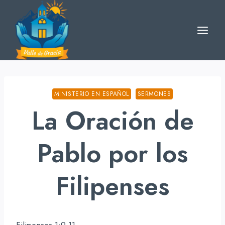
Skip
to
content
MINISTERIO EN ESPAÑOL
SERMONES
La Oración de
Pablo por los
Filipenses
Filipenses 1:9-11