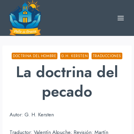
Skip
to
content
DOCTRINA DEL HOMBRE
G.H. KERSTEN
TRADUCCIONES
La doctrina del
pecado
Autor: G. H. Kersten
Traductor: Valentín Alpuche; Revisión: Martín