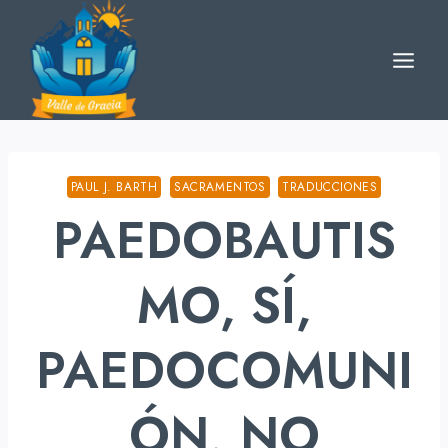
Skip
to
content
PAUL J. BARTH
SACRAMENTOS
TRADUCCIONES
PAEDOBAUTIS
MO, SÍ,
PAEDOCOMUNI
ÓN, NO