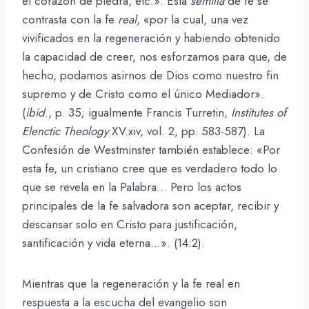
el corazón de piedra, etc.». Esta
semilla
de fe se
contrasta con la fe
real
, «por la cual, una vez
vivificados en la regeneración y habiendo obtenido
la capacidad de creer, nos esforzamos para que, de
hecho, podamos asirnos de Dios como nuestro fin
supremo y de Cristo como el único Mediador».
(
ibid
., p. 35; igualmente Francis Turretin,
Institutes of
Elenctic Theology
XV.xiv, vol. 2, pp. 583-587). La
Confesión de Westminster también establece: «Por
esta fe, un cristiano cree que es verdadero todo lo
que se revela en la Palabra… Pero los actos
principales de la fe salvadora son aceptar, recibir y
descansar solo en Cristo para justificación,
santificación y vida eterna…». (14:2).
Mientras que la regeneración y la fe real en
respuesta a la escucha del evangelio son