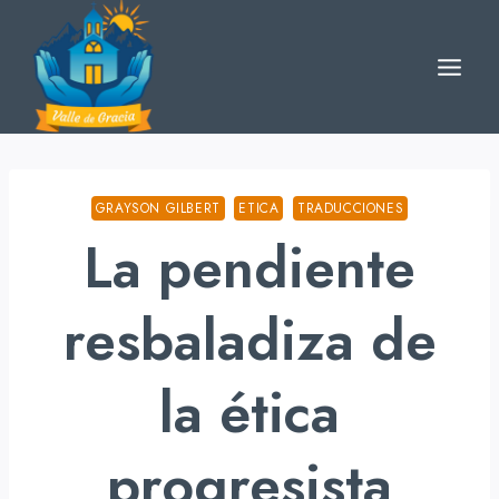
Skip
to
content
GRAYSON GILBERT
ETICA
TRADUCCIONES
La pendiente
resbaladiza de
la ética
progresista