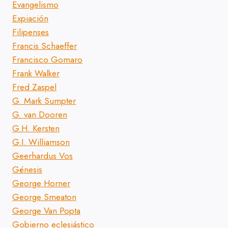
Evangelismo
Expiación
Filipenses
Francis Schaeffer
Francisco Gomaro
Frank Walker
Fred Zaspel
G. Mark Sumpter
G. van Dooren
G.H. Kersten
G.I. Williamson
Geerhardus Vos
Génesis
George Horner
George Smeaton
George Van Popta
Gobierno eclesiástico