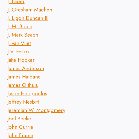
J. Faber
J. Gresham Machen
J. Ligon Duncan III
J. M. Boice
J. Mark Beach
J. van Vliet
J.V. Fesko
Jake Hooker
James Anderson
James Haldane
James Olthuis
Jason Helopoulos
Jeffrey Nesbitt
Jeremiah W. Montgomery
Joel Beeke
John Currie
John Frame