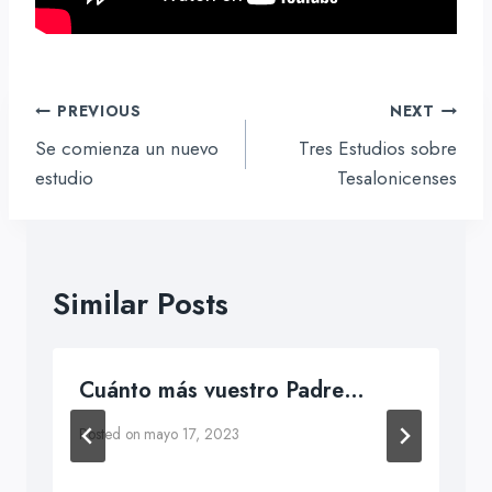
Navegación
PREVIOUS
NEXT
de
Se comienza un nuevo
Tres Estudios sobre
entradas
estudio
Tesalonicenses
Similar Posts
Cuánto más vuestro Padre…
Posted on
mayo 17, 2023