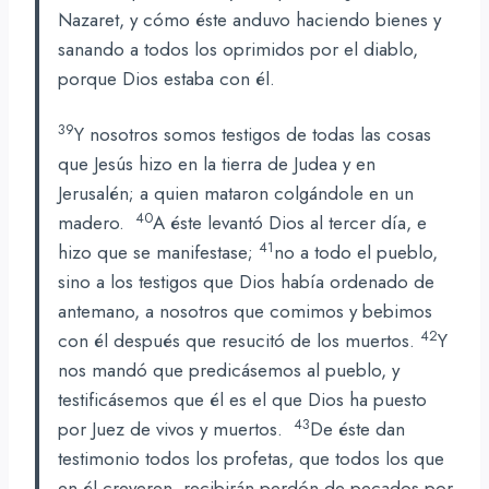
Nazaret, y cómo éste anduvo haciendo bienes y
sanando a todos los oprimidos por el diablo,
porque Dios estaba con él.
39
Y nosotros somos testigos de todas las cosas
que Jesús hizo en la tierra de Judea y en
Jerusalén; a quien mataron colgándole en un
40
madero.
A éste levantó Dios al tercer día, e
41
hizo que se manifestase;
no a todo el pueblo,
sino a los testigos que Dios había ordenado de
antemano, a nosotros que comimos y bebimos
42
con él después que resucitó de los muertos.
Y
nos mandó que predicásemos al pueblo, y
testificásemos que él es el que Dios ha puesto
43
por Juez de vivos y muertos.
De éste dan
testimonio todos los profetas, que todos los que
en él creyeren, recibirán perdón de pecados por