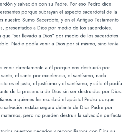
erdón y salvación con su Padre. Por eso Pedro dice:
nteresantes porque subrayan el aspecto sacerdotal de la
es nuestro Sumo Sacerdote, y en el Antiguo Testamento
Dios, presentados a Dios por medio de los sacerdotes.
a que “ser llevado a Dios” por medio de los sacerdotes
lo. Nadie podía venir a Dios por sí mismo, sino tenía
venir directamente a él porque nos destruiría por
santo, el santo por excelencia, el santísimo, nada
 es el justo, el justísimo y el santísimo, y sólo él podía
ante de la presencia de Dios sin ser destruidos por Dios.
tianos a quienes les escribió el apóstol Pedro porque
su salvación estaba segura delante de Dios Padre por
matarnos, pero no pueden destruir la salvación perfecta
 todos nuestros pecados y reconciliarnos con Dios su