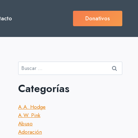
tacto
Donativos
Buscar:
Categorías
A.A. Hodge
A.W. Pink
Abuso
Adoración