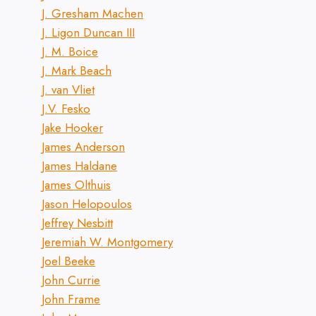
J. Gresham Machen
J. Ligon Duncan III
J. M. Boice
J. Mark Beach
J. van Vliet
J.V. Fesko
Jake Hooker
James Anderson
James Haldane
James Olthuis
Jason Helopoulos
Jeffrey Nesbitt
Jeremiah W. Montgomery
Joel Beeke
John Currie
John Frame