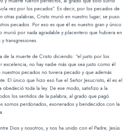
to y muerte fueron perfectos, al grado que solo sufrió
ola vez por los pecados”. Es decir, por los pecados de
 otras palabras, Cristo murió en nuestro lugar; se puso
estros pecados. Por eso es que él es nuestro gran y único
o no murió por nada agradable y placentero que hubiera en
 y transgresiones.
a de la muerte de Cristo diciendo: “el justo por los
o por excelencia, no hay nadie más que sea justo como él
de nuestros pecados no tuviera pecado y que además
. El único que hizo eso fue el Señor Jesucristo, él es el
ra obedeció toda la ley. De ese modo, satisfizo a la
 todos los sentidos de la palabra, al grado que pagó
ros somos perdonados, exonerados y bendecidos con la
a.
ntre Dios y nosotros, y nos ha unido con el Padre; Jesús