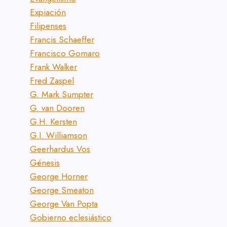
Expiación
Filipenses
Francis Schaeffer
Francisco Gomaro
Frank Walker
Fred Zaspel
G. Mark Sumpter
G. van Dooren
G.H. Kersten
G.I. Williamson
Geerhardus Vos
Génesis
George Horner
George Smeaton
George Van Popta
Gobierno eclesiástico