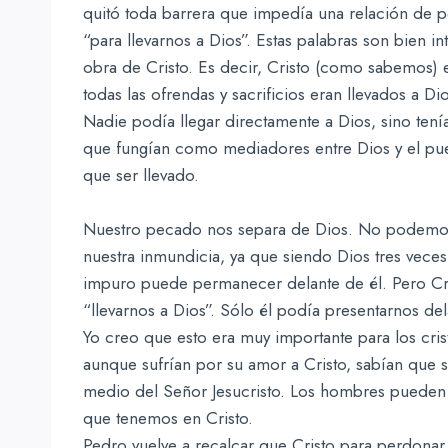
quitó toda barrera que impedía una relación de p
“para llevarnos a Dios”. Estas palabras son bien i
obra de Cristo. Es decir, Cristo (como sabemos) 
todas las ofrendas y sacrificios eran llevados a 
Nadie podía llegar directamente a Dios, sino tení
que fungían como mediadores entre Dios y el pueb
que ser llevado.
Nuestro pecado nos separa de Dios. No podemos 
nuestra inmundicia, ya que siendo Dios tres veces 
impuro puede permanecer delante de él. Pero Cristo
“llevarnos a Dios”. Sólo él podía presentarnos del
Yo creo que esto era muy importante para los cris
aunque sufrían por su amor a Cristo, sabían que 
medio del Señor Jesucristo. Los hombres pueden 
que tenemos en Cristo.
Pedro vuelve a recalcar que Cristo para perdonar