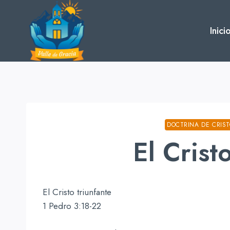
Skip
to
Inici
content
DOCTRINA DE CRIS
El Crist
El Cristo triunfante
1 Pedro 3:18-22