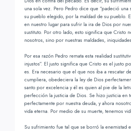
Dios en contra del pecado. Es decir, su sufrimien
una sola vez. Pero Pedro dice que “padeció una s
su pueblo elegido, por la maldad de su pueblo. En
en nuestro lugar para sufrir la ira de Dios por nu
sustituto. Por otro lado, esto significa que Crist
nosotros, sino por nuestras maldades, iniquidades
Por esa razón Pedro remata esta realidad sustitutiv
injustos”. El justo significa que Cristo es el just
es. Era necesario que el que nos iba a rescatar 
cumpliera, obedeciera la ley de Dios perfectamente
santo por excelencia y él es quien al pie de la let
perfección la justicia de Dios. Se hizo justicia en
perfectamente por nuestra deuda, y ahora nosot
vida eterna. Por medio de su muerte, tenemos vid
Su sufrimiento fue tal que se borró la enemistad e