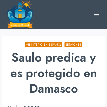
Skip
to
content
MINISTERIO EN ESPAÑOL
SERMONES
Saulo predica y
es protegido en
Damasco