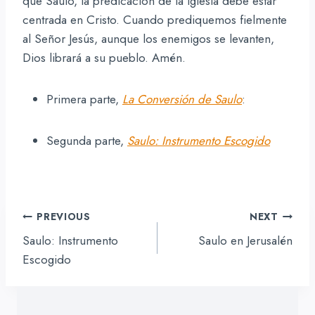
que Saulo, la predicación de la iglesia debe estar
centrada en Cristo. Cuando prediquemos fielmente
al Señor Jesús, aunque los enemigos se levanten,
Dios librará a su pueblo. Amén.
Primera parte,
La Conversión de Saulo
:
Segunda parte,
Saulo: Instrumento Escogido
Navegación
PREVIOUS
NEXT
de
Saulo: Instrumento
Saulo en Jerusalén
entradas
Escogido