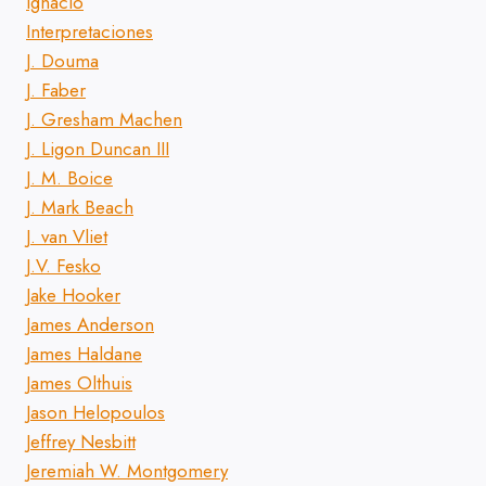
Ignacio
Interpretaciones
J. Douma
J. Faber
J. Gresham Machen
J. Ligon Duncan III
J. M. Boice
J. Mark Beach
J. van Vliet
J.V. Fesko
Jake Hooker
James Anderson
James Haldane
James Olthuis
Jason Helopoulos
Jeffrey Nesbitt
Jeremiah W. Montgomery