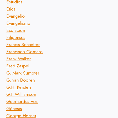
Estudios
Etica
Evangelio
Evangelismo
Expiación
Filipenses
Francis Schaeffer
Francisco Gomaro
Frank Walker
Fred Zaspel
G. Mark Sumpter
G. van Dooren
G.H. Kersten
G.I. Williamson
Geerhardus Vos
Génesis
George Horner