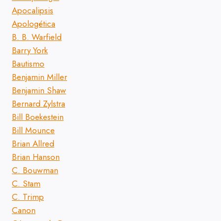
Apocalipsis
Apologética
B. B. Warfield
Barry York
Bautismo
Benjamin Miller
Benjamin Shaw
Bernard Zylstra
Bill Boekestein
Bill Mounce
Brian Allred
Brian Hanson
C. Bouwman
C. Stam
C. Trimp
Canon