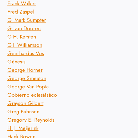
Frank Walker
Fred Zaspel
G. Mark Sumpter
G. van Dooren
G.H. Kersten
G.I. Williamson
Geerhardus Vos
Génesis
George Horner
George Smeaton
George Van Popta
Gobierno eclesiástico
Grayson Gilbert
Greg Bahnsen
Gregory E. Reynolds
H. J. Meijerink
Hank Bowen