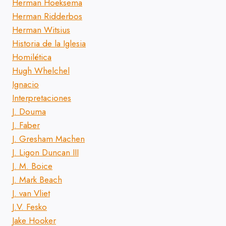
Herman Hoeksema
Herman Ridderbos
Herman Witsius
Historia de la Iglesia
Homilética
Hugh Whelchel
Ignacio
Interpretaciones
J. Douma
J. Faber
J. Gresham Machen
J. Ligon Duncan III
J. M. Boice
J. Mark Beach
J. van Vliet
J.V. Fesko
Jake Hooker