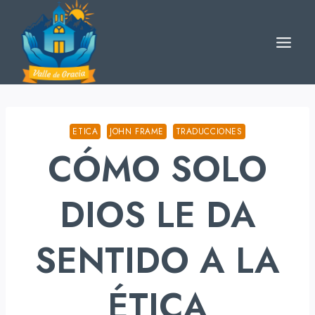
Skip
to
content
ETICA
JOHN FRAME
TRADUCCIONES
CÓMO SOLO
DIOS LE DA
SENTIDO A LA
ÉTICA