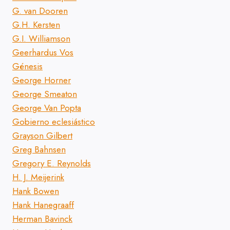
G. van Dooren
G.H. Kersten
G.I. Williamson
Geerhardus Vos
Génesis
George Horner
George Smeaton
George Van Popta
Gobierno eclesiástico
Grayson Gilbert
Greg Bahnsen
Gregory E. Reynolds
H. J. Meijerink
Hank Bowen
Hank Hanegraaff
Herman Bavinck