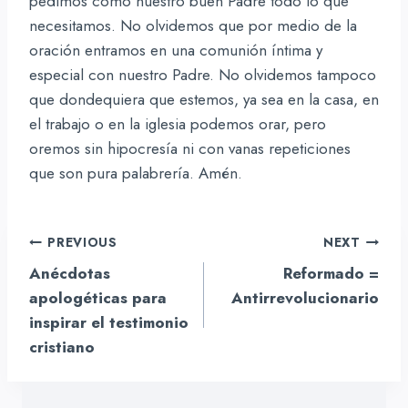
pedimos como nuestro buen Padre todo lo que
necesitamos. No olvidemos que por medio de la
oración entramos en una comunión íntima y
especial con nuestro Padre. No olvidemos tampoco
que dondequiera que estemos, ya sea en la casa, en
el trabajo o en la iglesia podemos orar, pero
oremos sin hipocresía ni con vanas repeticiones
que son pura palabrería. Amén.
Navegación
PREVIOUS
NEXT
de
Anécdotas
Reformado =
entradas
apologéticas para
Antirrevolucionario
inspirar el testimonio
cristiano