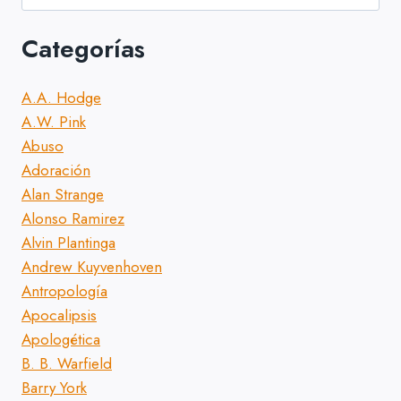
Categorías
A.A. Hodge
A.W. Pink
Abuso
Adoración
Alan Strange
Alonso Ramirez
Alvin Plantinga
Andrew Kuyvenhoven
Antropología
Apocalipsis
Apologética
B. B. Warfield
Barry York