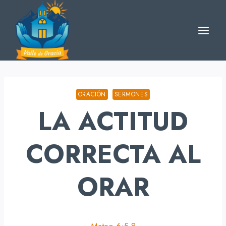
Skip
to
content
ORACIÓN
SERMONES
LA ACTITUD
CORRECTA AL
ORAR
Mateo 6:5-8