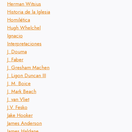
Herman Witsius
Historia de la Iglesia
Homilética
Hugh Whelchel
Ignacio
Interpretaciones
J. Douma
J. Faber
J. Gresham Machen
J. Ligon Duncan III
J. M. Boice
J. Mark Beach
J. van Vliet
J.V. Fesko
Jake Hooker
James Anderson
James Haldane