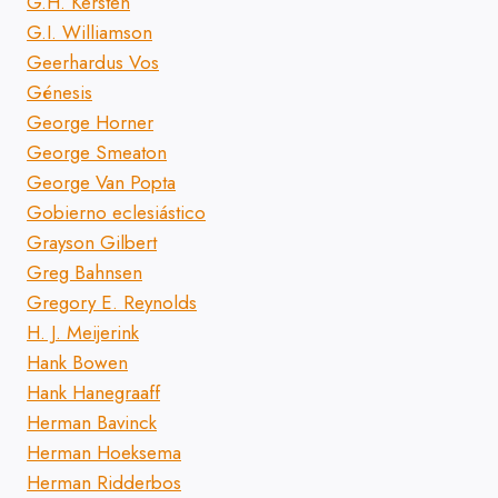
G.H. Kersten
G.I. Williamson
Geerhardus Vos
Génesis
George Horner
George Smeaton
George Van Popta
Gobierno eclesiástico
Grayson Gilbert
Greg Bahnsen
Gregory E. Reynolds
H. J. Meijerink
Hank Bowen
Hank Hanegraaff
Herman Bavinck
Herman Hoeksema
Herman Ridderbos